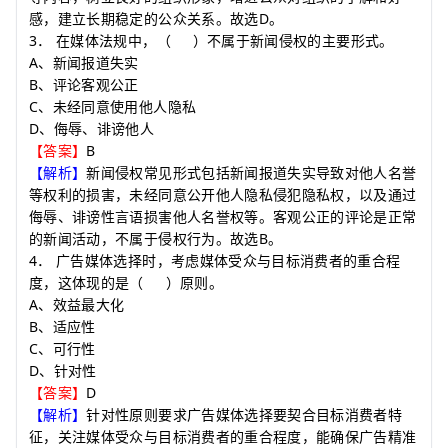
D
感，建立长期稳定的公众关系。故选
。
3
．
在媒体法规中，
（
）
不属于新闻侵权的主要形式。
A
、新闻报道失实
B
、评论客观公正
C
、未经同意使用他人隐私
D
、侮辱、诽谤他人
B
【答案】
【解析】
新闻侵权常见形式包括新闻报道失实导致对他人名誉
等权利的损害，未经同意公开他人隐私侵犯隐私权，以及通过
侮辱、诽谤性言语损害他人名誉权等。客观公正的评论是正常
B
的新闻活动，不属于侵权行为。故选
。
4
．
广告媒体选择时，考虑媒体受众与目标消费者的重合程
度，这体现的是
（
）
原则。
A
、效益最大化
B
、适应性
C
、可行性
D
、针对性
D
【答案】
【解析】
针对性原则要求广告媒体选择要契合目标消费者特
征，关注媒体受众与目标消费者的重合程度，能确保广告精准