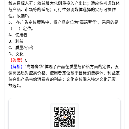
触达目标人群；效益最大化侧重投入产出比；适应性考虑媒体
与产品、市场等的适配；可行性强调媒体选择的实际可操作
D
性。故选
。
5
“
”
．
在广告定位策略中，将产品定位为
高端奢华
，采用的是
（
）
定位。
A
、使用者
B
、利益
C
/
、质量
价格
D
、文化
C
【答案】
【解析】
“高端奢华”体现了产品在质量与价格方面的定位，强
调高品质对应高价格；使用者定位基于目标消费群体；利益定
位突出产品带给消费者的利益；文化定位融入特定文化元素。
C
故选
。