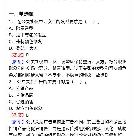
一、单选题
1
．
在公关礼仪中，女士的发型要求是
（
）
。
A
、随意造型
B
、过于夸张的发型
C
、奇特颜色染发
D
、整洁、大方
D
【答案】
【解析】
公关礼仪中，女士发型应保持整洁、大方，符合职业
形象和社交场合要求。随意造型、过于夸张的发型和奇特颜色
D
染发都可能给人留下不专业、不稳重的印象。故选
。
2
．
公共关系广告的主要目的是
（
）
。
A
、推销产品
B
、宣传品牌
C
、促进销售
D
、树立组织形象
D
【答案】
【解析】
公共关系广告与商业广告不同，其主要目的不是直接
推销产品或促进销售，而是通过传播组织的理念、文化、成就
等内容，树立良好的组织形象，增进公众对组织的了解和好