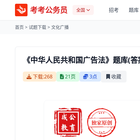
考考公务员
招考
题库
全国
首页
>
试题下载
>
文化广播
《中华人民共和国广告法》题库(答案
下载:268
21页
3点
收藏