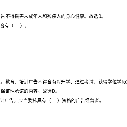
B
广告不得损害未成年人和残疾人的身心健康。故选
。
含有
（
）。
定，教育、培训广告不得含有对升学、通过考试、获得学位学历
D
的保证性承诺的内容。故选
。
计广告，应当委托具有
（
）
资格的广告经营者。