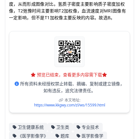
度，从而形成图像对比。氢质子密度主要影响质子密度加权
T2
T2
MRI
像，
弛豫时间主要影响
加权像，血流速度对
图像有
T1
B
一定影响，但不是
加权像主要反映的内容。故选
。
预览已结束，查看更多内容需下载
所有资料未经授权禁止转载、摘编、复制或建立镜像，
如有违反，追究法律责任。
本文地址:
https://www.kkgwy.com/zl/ws/15599.html
卫生健康系统
卫生类
专业技术
《医学影像学》
题库
医学影像学