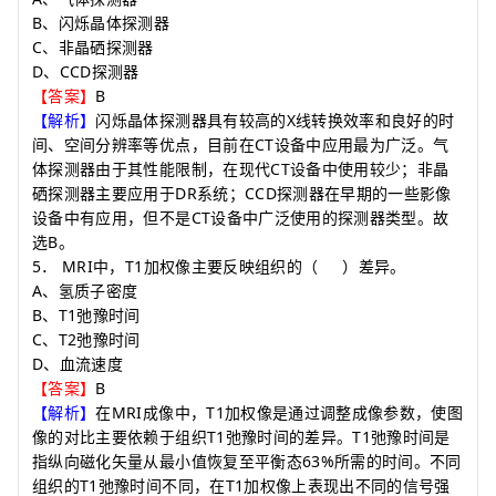
B
、闪烁晶体探测器
C
、非晶硒探测器
D
CCD
、
探测器
B
【答案】
X
【解析】
闪烁晶体探测器具有较高的
线转换效率和良好的时
CT
间、空间分辨率等优点，目前在
设备中应用最为广泛。气
CT
体探测器由于其性能限制，在现代
设备中使用较少；非晶
DR
CCD
硒探测器主要应用于
系统；
探测器在早期的一些影像
CT
设备中有应用，但不是
设备中广泛使用的探测器类型。故
B
选
。
5
MRI
T1
．
中，
加权像主要反映组织的
（
）
差异。
A
、氢质子密度
B
T1
、
弛豫时间
C
T2
、
弛豫时间
D
、血流速度
B
【答案】
MRI
T1
【解析】
在
成像中，
加权像是通过调整成像参数，使图
T1
T1
像的对比主要依赖于组织
弛豫时间的差异。
弛豫时间是
63%
指纵向磁化矢量从最小值恢复至平衡态
所需的时间。不同
T1
T1
组织的
弛豫时间不同，在
加权像上表现出不同的信号强