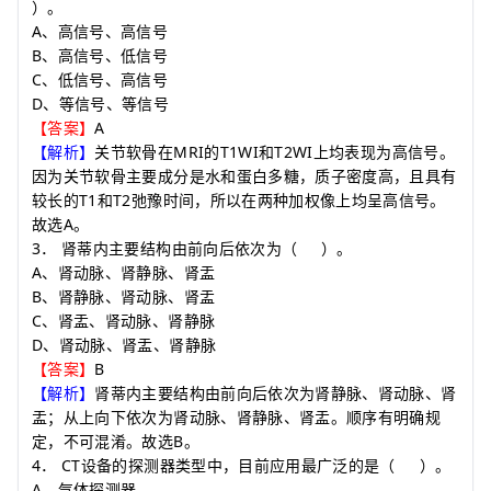
）
。
A
、高信号、高信号
B
、高信号、低信号
C
、低信号、高信号
D
、等信号、等信号
A
【答案】
MRI
T1WI
T2WI
【解析】
关节软骨在
的
和
上均表现为高信号。
因为关节软骨主要成分是水和蛋白多糖，质子密度高，且具有
T1
T2
较长的
和
弛豫时间，所以在两种加权像上均呈高信号。
A
故选
。
3
．
肾蒂内主要结构由前向后依次为
（
）
。
A
、肾动脉、肾静脉、肾盂
B
、肾静脉、肾动脉、肾盂
C
、肾盂、肾动脉、肾静脉
D
、肾动脉、肾盂、肾静脉
B
【答案】
【解析】
肾蒂内主要结构由前向后依次为肾静脉、肾动脉、肾
盂；从上向下依次为肾动脉、肾静脉、肾盂。顺序有明确规
B
定，不可混淆。故选
。
4
CT
．
设备的探测器类型中，目前应用最广泛的是
（
）
。
A
、气体探测器