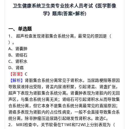
卫生健康系统卫生类专业技术人员考试《医学影像
(
+
)
学》题库
答案
解析
一、单选题
1
．
超声检查发现肾脏集合系统分离，最常见的原因是
（
）
。
A
、肾囊肿
B
、肾结石
C
、肾积水
D
、肾癌
C
【答案】
【解析】
肾脏集合系统分离常见于肾积水，当尿路梗阻等原因
导致尿液排出受阻，肾盂内尿液积聚，引起肾盂、肾盏扩张，
超声下表现为肾脏集合系统分离。肾囊肿表现为肾脏内的无回
声区，与集合系统分离无关；肾结石可引起肾积水从而导致集
合系统分离，但它本身不是集合系统分离最常见的直接原因；
肾癌多表现为肾脏内的占位性病变，一般不会直接导致集合系
C
统分离，除非肿瘤压迫尿路引起继发性肾积水。故选
。
2
MRI
T1WI
T2WI
．
检查中，关节软骨在
和
上分别表现为
（