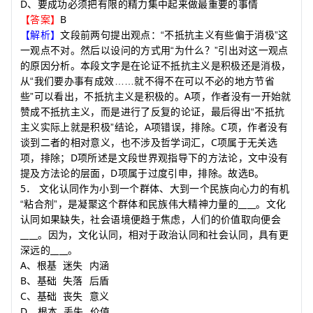
D
、
要成功必须把有限的精力集中起来做最重要的事情
B
【答案】
【解析】
文段前两句提出观点：
“
不抵抗主义有些偏于消极
”
这
一观点不对。然后以设问的方式用
“
为什么？
”
引出对这一观点
的原因分析。本段文字是在论证不抵抗主义是积极还是消极，
从
“
我们要办事有成效
……
就不得不在可以不必的地方节省
A
些
”
可以看出，不抵抗主义是积极的。
项，作者没有一开始就
赞成不抵抗主义，而是进行了反复的论证，最后得出
“
不抵抗
A
C
主义实际上就是积极
”
结论，
项错误，排除。
项，作者没有
C
谈到二者的相对意义，也不涉及哲学词汇，
项属于无关选
D
项，排除；
项所述是文段世界观指导下的方法论，文中没有
D
B
提及方法论的层面，
项属于过度引申，排除。故选
。
5
．
文化认同作为小到一个群体、大到一个民族向心力的有机
____
“粘合剂”，是凝聚这个群体和民族伟大精神力量的
。文化
认同如果缺失，社会语境便趋于焦虑，人们的价值取向便会
____
。因为，文化认同，相对于政治认同和社会认同，具有更
____
深远的
。
A
、根基
迷失
内涵
B
、基础
失落
后盾
C
、基础
丧失
意义
D
、根本
丢失
价值