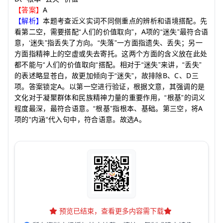
A
【答案】
【解析】
本题考查近义实词不同侧重点的辨析和语境搭配。先
A
看第二空，需要搭配“人们的价值取向”，
项的“迷失”最符合语
意，‘迷失”指丢失了方向。“失落”一方面指遗失、丢失；另一
方面指精神上的空虚或失去寄托。这两个方面的含义放在此处
都不能与“人们的价值取向“搭配。相对于“迷失”来讲，“丢失”
B
C
D
的表述略显苍白，故更加倾向于“迷失”，故排除
、
、
三
A
项。答案锁定
。以第一空进行验证，根据文意，其强调的是
文化对于凝聚群体和民族精神力量的重要作用，“根基”的词义
A
程度最深，最符合语意。“根基”指根本、基础。第三空，将
A
项的“内涵“代入句中，符合语意。故选
。
预览已结束，查看更多内容需下载