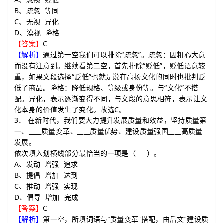
、
忽视
贬低
B
、
疏忽
等同
C
、
无视
异化
D
、
漠视
降格
C
【答案】
“
”
【解析】
通过第一空我们可以排除
疏忽
。疏忽：因粗心大意
“
”
而没有注意到。继续看第二空，首先排除
贬低
，贬低语意较
“
”
重，如果文段选择
贬低
也就是说在高扬文化的同时也批判贬
“
”
低了商品。降格：降低规格、等级或身份等。与
文化
不搭
配。异化，表示逐渐变得不同，与文段的意思相符，表示让文
C
化本身的价值发生了变化。故选
。
3
．
在新时代，我们要大力提升发展质量和效益，坚持质量第
____
____
____
一、
质量变革、
质量优势、建设质量强国
高质量
发展。
依次填入划横线部分最恰当的一项是
（
）
。
A
、发动
增强
追求
B
、提倡
增加
达到
C
、推动
增强
实现
D
、倡导
增加
完成
C
【答案】
【解析】
第一空，所填词语与
“
质量变革
”
搭配，由后文
“
建设质