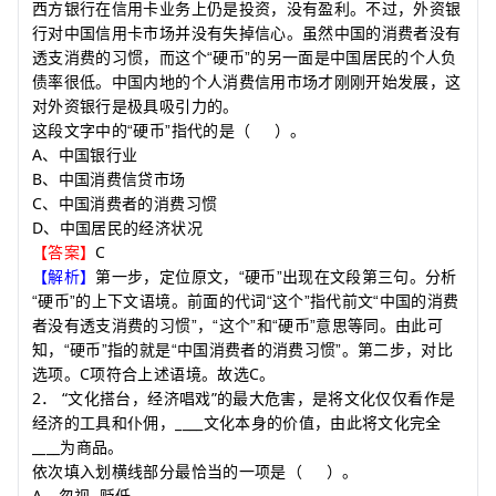
西方银行在信用卡业务上仍是投资，没有盈利。不过，外资银
行对中国信用卡市场并没有失掉信心。虽然中国的消费者没有
透支消费的习惯，而这个“硬币”的另一面是中国居民的个人负
债率很低。中国内地的个人消费信用市场才刚刚开始发展，这
对外资银行是极具吸引力的。
这段文字中的“硬币”指代的是
（
）
。
A
、中国银行业
B
、中国消费信贷市场
C
、中国消费者的消费习惯
D
、中国居民的经济状况
C
【答案】
【解析】
第一步，定位原文，“硬币”出现在文段第三句。分析
“硬币”的上下文语境。前面的代词“这个”指代前文“中国的消费
者没有透支消费的习惯”，“这个”和“硬币”意思等同。由此可
知，“硬币”指的就是“中国消费者的消费习惯”。第二步，对比
C
C
选项。
项符合上述语境。故选
。
2
“
”
．
文化搭台，经济唱戏
的最大危害，是将文化仅仅看作是
____
经济的工具和仆佣，
文化本身的价值，由此将文化完全
____
为商品。
依次填入划横线部分最恰当的一项是
（
）
。
A