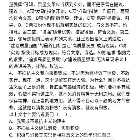
量强国
”
可知，质量变革应当落到实处，而不是停留在提议、
A
C
建议上。
项
“
发动
”
指使开始、
项
“
推动
”
指使工作展开，两项
B
D
均符合文意。
项
“
提倡
”
指倡导、建议，
项
“
倡导
”
指提议、引
B
D
导，
、
两项均体现不出落到实处的语义，与文意不符，均
排除。第二空，
“
增强
”
质量优势，搭配得当，符合文意。第三
空，顿号连接前后表示并列关系，且呈现出语义上的递进，
C
“
建设质量强国
”
的最终目标是让
“
高质量发展
”
成为现实。
项
A
“
实现
”
指使目标成为现实，符合文意，当选。
项
“
追求
”
指努力
的求索，
“
追求高质量发展
”
与
“
建设质量强国
”
无法呈现语义上
C
的递进关系，排除。故选
。
4
．
不抵抗主义我向来很赞成，不过因为有些偏于消极，不敢
实行。现在一想，这个见解实在是大谬。为什么？因为不抵抗
主义面子上是消极，骨底里有最经济的积极。我们要办事有成
效，假使不实行这主义，就不免消费精神于无用之地。我们要
保存精神，在正当的地方用，就不得不在可以不必的地方节省
些。这就是以消极为积极：没有消极，就没有积极。
以上文字主要告诉我们
（
）
。
A
、
我赞成不抵抗主义的理由
B
、
不抵抗主义貌似消极，实则积极
C
、
积极与消极其实只是相对意义上的哲学词汇而已