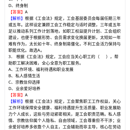
D
、终身制
A
【答案】
【解析】
根据《工会法》规定，工会基层委员会每届任期三年
或五年。这样设定兼顾工会工作稳定与适时调整，三年或五年
足以推动系列工作计划落地，如职工权益提升计划、工会组织
建设，也便于根据形势、会员需求变化换届更新，太短如一年
难有作为，太长如十年、终身制易僵化，不利工会活力保持与
A
职能优化。故选
。
3
．
根据《工会法》规定，工会应当关心职工的
（
）
，帮
助职工解决困难，全心全意为职工服务。
A
、工作环境、福利待遇和职业发展
B
、私人感情生活
C
、宗教信仰选择
D
、业余爱好培养
A
【答案】
【解析】
根据《工会法》规定，工会聚焦职工工作权益，关心
工作环境保障安全健康、福利待遇提升生活质量、职业发展助
力个人成长，这些与劳动紧密相关，是工会职责范畴。私人感
情、宗教信仰属个人隐私、自由领域，工会尊重但不干涉；业
余爱好培养多依靠个人自主，工会辅助而非主导，核心在劳动