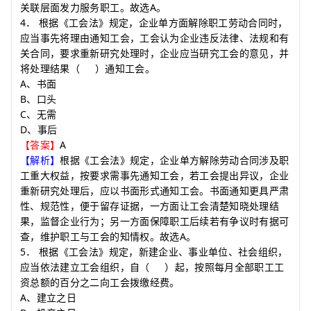
A
关联层面发力服务职工。故选
。
4
．
根据《工会法》规定，企业单方面解除职工劳动合同时，
应当事先将理由通知工会，工会认为企业违反法律、法规和有
关合同，要求重新研究处理时，企业应当研究工会的意见，并
将处理结果
（
）
通知工会。
A
、书面
B
、口头
C
、无需
D
、事后
A
【答案】
【解析】
根据《工会法》规定，企业单方解除劳动合同涉及职
工重大权益，按要求需事先通知工会，若工会提出异议，企业
重新研究处理后，应以书面形式通知工会。书面通知更具严肃
性、规范性，便于留存证据，一方面让工会清楚知晓处理结
果，监督企业行为；另一方面保障职工后续若有争议时有据可
A
查，维护职工与工会的知情权。故选
。
5
．
根据《工会法》规定，新建企业、事业单位、社会组织，
应当依法建立工会组织，自
（
）
起，按照每月全部职工工
资总额的百分之二向工会拨缴经费。
A
、建立之日