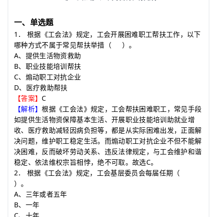
一、单选题
1
．
根据《工会法》规定，工会开展困难职工帮扶工作，以下
哪种方式不属于常见帮扶举措
（
）
。
A
、提供生活物资救助
B
、职业技能培训帮扶
C
、煽动职工对抗企业
D
、医疗救助帮扶
C
【答案】
【解析】
根据《工会法》规定，工会帮扶困难职工，常见手段
如提供生活物资保障基本生活、开展职业技能培训助就业增
收、医疗救助减轻因病负担等，都是从实际困难出发，正面解
决问题，维护职工稳定生活。而煽动职工对抗企业不但不能解
决困难，反而破坏劳动关系、违反法律规定，与工会维护和谐
C
稳定、依法维权宗旨相悖，绝不可取。故选
。
2
．
根据《工会法》规定，工会基层委员会每届任期
（
）
。
A
、三年或者五年
B
、一年
C
、十年