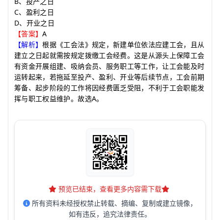
B
、投产之日
C
、盈利之日
D
、开业之日
A
【答案】
【解析】
根据《工会法》规定，新建单位依法应建工会，且从
建立之日起就需按规定拨缴工会经费。这是从源头上保障工会
有资金开展组建、吸纳会员、服务职工等工作，让工会能及时
运转起来，若拖延至投产、盈利、开业等后续节点，工会前期
筹备、起步阶段的工作将因经费匮乏受阻，不利于工会职能发
A
挥与职工权益维护。故选
。
预览已结束，查看更多内容需下载
所有资料未经授权禁止转载、摘编、复制或建立镜像，
如有违反，追究法律责任。