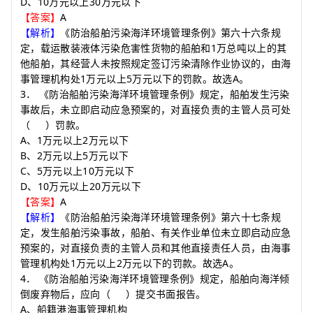
D
10
30
、
万元以上
万元以下
A
【答案】
【解析】
《防治船舶污染海洋环境管理条例》第六十六条规
1
定，载运散装液体污染危害性货物的船舶和
万总吨以上的其
他船舶，其经营人未按照规定签订污染清除作业协议的，由海
1
5
A
事管理机构处
万元以上
万元以下的罚款。故选
。
3
．
《防治船舶污染海洋环境管理条例》规定，船舶发生污染
事故后，未立即启动应急预案的，对直接负责的主管人员可处
（
）
罚款。
A
1
2
、
万元以上
万元以下
B
2
5
、
万元以上
万元以下
C
5
10
、
万元以上
万元以下
D
10
20
、
万元以上
万元以下
A
【答案】
【解析】
《防治船舶污染海洋环境管理条例》第六十七条规
定，发生船舶污染事故，船舶、有关作业单位未立即启动应急
预案的，对直接负责的主管人员和其他直接责任人员，由海事
1
2
A
管理机构处
万元以上
万元以下的罚款。故选
。
4
．
《防治船舶污染海洋环境管理条例》规定，船舶向海洋倾
倒废弃物后，应向
（
）
提交书面报告。
A
、船籍港海事管理机构