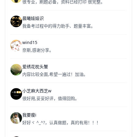
很专业，刷题必备，资料已经打印 很完整。
晨曦娃娃识
我备考过程中的得力助手、题量丰富。
wind15
奈斯,感谢分享。
爱绣花枕头蟹
内容比较全面,希望一遍过！加油。
小芝麻大西芝w
很好用,妥妥好评，值得回购。
我要瘦i
好好ヾ ^_^?，认真做题，真的有用！！！