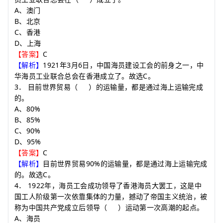
A
、澳门
B
、北京
C
、香港
D
、上海
C
【答案】
1921
3
6
【解析】
年
月
日，中国海员建设工会的前身之一，中
C
华海员工业联合总会在香港成立了。故选
。
3
．
目前世界贸易
（
）
的运输量，都是通过海上运输完成
的。
A
80%
、
B
85%
、
C
90%
、
D
95%
、
C
【答案】
90%
【解析】
目前世界贸易
的运输量，都是通过海上运输完成
C
的。故选
。
4
1922
．
年，海员工会成功领导了香港海员大罢工，这是中
国工人阶级第一次依靠集体的力量，撼动了帝国主义统治，被
称为中国共产党成立后领导
（
）
运动第一次高潮的起点。
A
、海员