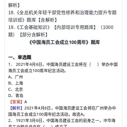
解析】
18.
《全总机关年轻干部党性修养和治理能力提升专题
培训班》题库【含解析】
19.
《工会基础知识》【内部培训专用题库】（
1000
题）【部分含解析】
100
《中国海员工会成立
周年》题库
一、单选题
1
2021
4
6
．
年
月
日，中国海员建设工会将在
（
）
举办中国
100
海员工会成立
周年纪念活动。
A
、广州
B
、上海
C
、北京
D
、青岛
A
【答案】
2021
4
6
【解析】
年
月
日，中国海员建设工会将在广州举办中
100
A
国海员工会成立
周年纪念活动。故选
。
2
1921
3
6
．
年
月
日，中国海员建设工会的前身之一，中华海
员工业联合总会在
（
）
成立了。