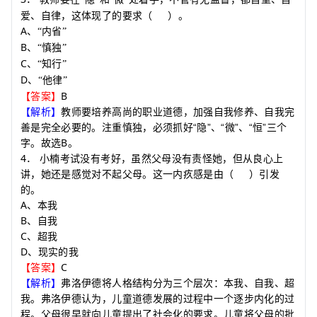
爱、自律，这体现了的要求
（
）
。
A
、
内省
“
”
B
、
慎独
“
”
C
、
知行
“
”
D
、
他律
“
”
B
【答案】
【解析】
教师要培养高尚的职业道德，加强自我修养、自我完
善是完全必要的。注重慎独，必须抓好“隐”、“微”、“恒”三个
B
字。故选
。
4
．
小楠考试没有考好，虽然父母没有责怪她，但从良心上
讲，她还是感觉对不起父母。这一内疚感是由
（
）
引发
的。
A
、本我
B
、自我
C
、超我
D
、现实的我
C
【答案】
【解析】
弗洛伊德将人格结构分为三个层次：本我、自我、超
我。弗洛伊德认为，儿童道德发展的过程中一个逐步内化的过
程。父母很早就向儿童提出了社会化的要求。儿童将父母的批