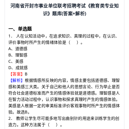
河南省开封市事业单位联考招聘考试《教育类专业知
(
+
)
识》题库
答案
解析
一、单选题
1
．
人在认知活动中，在追求知识、真理的过程中，在认识、
评价事物时所产生的情绪体验是
（
）
。
A
、道德感
B
、理智感
C
、美感
D
、成就感
B
【答案】
【解析】
根据情感所反映的内容，情感主要包括道德感、理智
感和美感三大类。关于自己和他人的思想言论、行为举止是否
符合社会道德标准而产生的情感体验就是道德感。理智感是人
在智力活动过程中，认识事物和探求真理时产生的情感体验。
美感是人根据一定的审美标准评价客观事物时所产生的情感体
B
验。故选
。
2
．
教师让学生尽可能多地写出曲别针的用途来训练学生的创
造力。这种方法属于
（
）
。