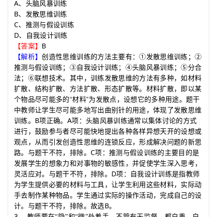
A
、头脑风暴训练
B
、发散思维训练
C
、推测与假设训练
D
、自我设计训练
B
【答案】
【解析】
创造性思维训练的方法主要有：①发散思维训练；②
推测与假设训练；③自我设计训练；④头脑风暴训练；⑤分合
法；⑥联想技术。其中，训练发散思维的方法有多种，如材料
扩散、结构扩散、方法扩散、形态扩散等。材料扩散，即以某
个物品尽可能多的“材料”为发散点，设想它的多种用途。题干
中教师让学生尽可能多地写出曲别针的用途，体现了发散思维
B
A
训练。
项正确。
项：头脑风暴训练通常以集体讨论的方式
进行，鼓励参与者尽可能快地提出各种各样异想天开的设想或
观点，从而引发创造性思维的连锁反应，形成解决问题的新思
C
路。与题干不符，排除。
项：推测与假设训练的主要目的是
发展学生的想象力和对事物的敏感性，并促使学生深入思考，
D
灵活应对。与题干不符，排除。
项：自我设计训练是指教师
为学生提供必要的材料与工具，让学生利用这些材料，实际动
手去制作某种物品。学生通过实际的操作活动，完成自己的设
B
计。与题干不符，排除。故选
。
3
．
教师要在
隐
和
微
处着手，不管有无监督，都自重、自
“
”
“
”