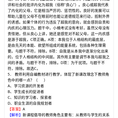
“
”
评和社会的批评内化为超我（俗称
良心
）。良心或超我代表
了内化的父母，它是相当严厉的、惩罚性的。良好的发展可以
帮助儿童在父母不在眼前时也能让道德规范来行动，抵制外界
的诱惑。如果个体的行为违反了超我的意向，就会感到自责和
内疚的心理压力。题干中，小楠考试没有考好，虽然父母没有
责怪她，但从良心上讲，她还是感觉对不起父母，这一内疚感
C
A
是源于超我，
项正确。
项：本我位于人格结构的最底层，
是由先天的本能、欲望所组成的能量系统，包括各种生理需
B
要。与题干不符，排除。
项：自我是从本我中逐渐分化出来
的，位于人格结构的中间层。其作用主要是调节本我与超我之
D
间的矛盾。与题干不符，排除。
项：为干扰项。与题干不
C
符，排除。故选
。
5
．
教师利用自编教材进行教学，体现了新课改理念下教师角
色中的哪一点？
（
）
A
、学习资源的开发者
B
、学生成长的促进者
C
、知识的学习者、探索者
D
、职业生涯的自我规划者
A
【答案】
【解析】
新课程倡导的教师角色主要有：从教师与学生的关系